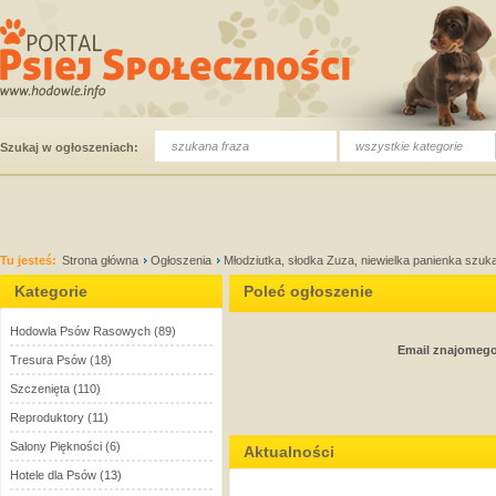
wszystkie kategorie
Szukaj w ogłoszeniach:
Tu jesteś:
Strona główna
Ogłoszenia
Młodziutka, słodka Zuza, niewielka panienka szuk
Kategorie
Poleć ogłoszenie
Hodowla Psów Rasowych
(89)
Email znajomeg
Tresura Psów
(18)
Szczenięta
(110)
Reproduktory
(11)
Salony Piękności
(6)
Aktualności
Hotele dla Psów
(13)