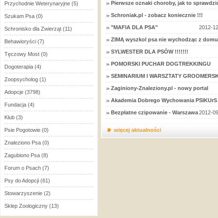
Pierwsze oznaki choroby, jak to sprawdzi
Przychodnie Weterynaryjne
(5)
Schroniak.pl - zobacz koniecznie !!!
Szukam Psa
(0)
"MAFIA DLA PSA"
2012-12
Schronisko dla Zwierząt
(11)
ZIMĄ wyszkol psa nie wychodząc z domu
Behawioryści
(7)
SYLWESTER DLA PSÓW !!!!!!!
Tęczowy Most
(0)
POMORSKI PUCHAR DOGTREKKINGU
Dogoterapia
(4)
SEMINARIUM I WARSZTATY GROOMERSK
Zoopsycholog
(1)
Zaginiony-Znaleziony.pl - nowy portal
Adopcje
(3798)
Akademia Dobrego Wychowania PSIKUrS 
Fundacja
(4)
Bezpłatne czipowanie - Warszawa
2012-09
Klub
(3)
Psie Pogotowie
(0)
więcej aktualności
Znaleziono Psa
(0)
Zagubiono Psa
(8)
Forum o Psach
(7)
Psy do Adopcji
(61)
Stowarzyszenie
(2)
Sklep Zoologiczny
(13)