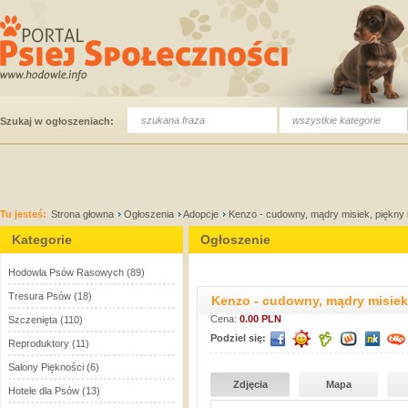
wszystkie kategorie
Szukaj w ogłoszeniach:
Tu jesteś:
Strona głowna
Ogłoszenia
Adopcje
Kenzo - cudowny, mądry misiek, piękny 
Kategorie
Ogłoszenie
Hodowla Psów Rasowych
(89)
Tresura Psów
(18)
Kenzo - cudowny, mądry misiek,
Cena:
0.00 PLN
Szczenięta
(110)
Podziel się:
Reproduktory
(11)
Salony Piękności
(6)
Zdjęcia
Mapa
Hotele dla Psów
(13)