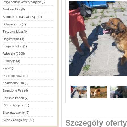
Przychodnie Weterynaryjne
(5)
Szukam Psa
(0)
Schronisko dla Zwierząt
(11)
Behawioryści
(7)
Tęczowy Most
(0)
Dogoterapia
(4)
Zoopsycholog
(1)
Adopcje
(3798)
Fundacja
(4)
Klub
(3)
Psie Pogotowie
(0)
Znaleziono Psa
(0)
Zagubiono Psa
(8)
Forum o Psach
(7)
Psy do Adopcji
(61)
Stowarzyszenie
(2)
Sklep Zoologiczny
(13)
Szczegóły oferty