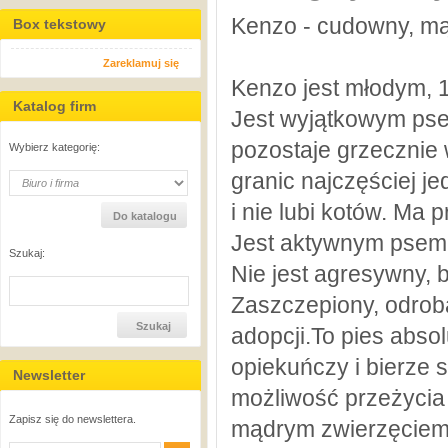
Kenzo - cudowny, mąd
Box tekstowy
Zareklamuj się
Kenzo jest młodym, 1
Katalog firm
Jest wyjątkowym pse
pozostaje grzecznie 
Wybierz kategorię:
granic najczęściej j
i nie lubi kotów. Ma 
Jest aktywnym psem i
Szukaj:
Nie jest agresywny, b
Zaszczepiony, odroba
adopcji.To pies abso
opiekuńczy i bierze 
Newsletter
możliwość przeżycia
Zapisz się do newslettera.
mądrym zwierzęciem.