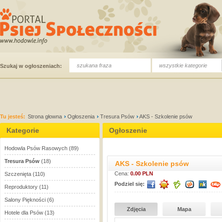
wszystkie kategorie
Szukaj w ogłoszeniach:
Tu jesteś:
Strona głowna
Ogłoszenia
Tresura Psów
AKS - Szkolenie psów
Kategorie
Ogłoszenie
Hodowla Psów Rasowych
(89)
Tresura Psów
(18)
AKS - Szkolenie psów
Cena:
0.00 PLN
Szczenięta
(110)
Podziel się:
Reproduktory
(11)
Salony Piękności
(6)
Zdjęcia
Mapa
Hotele dla Psów
(13)