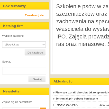
Szkolenie psów w z
Box tekstowy
szczeniaczków oraz
Zareklamuj się
zachowania na space
Katalog firm
właściciela do wyst
IPO. Zajęcia prowadz
Wybierz kategorię:
ras oraz nierasowe. 
Szukaj:
Aktualności
Newsletter
Pierwsze oznaki choroby, jak to sprawdzi
Schroniak.pl - zobacz koniecznie !!!
Zapisz się do newslettera.
"MAFIA DLA PSA"
2012-12