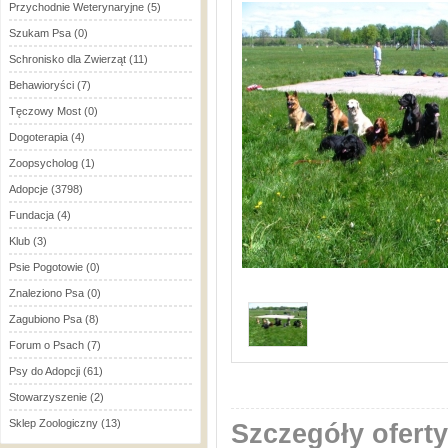
Przychodnie Weterynaryjne
(5)
Szukam Psa
(0)
Schronisko dla Zwierząt
(11)
Behawioryści
(7)
Tęczowy Most
(0)
Dogoterapia
(4)
Zoopsycholog
(1)
Adopcje
(3798)
Fundacja
(4)
Klub
(3)
Psie Pogotowie
(0)
Znaleziono Psa
(0)
Zagubiono Psa
(8)
Forum o Psach
(7)
Psy do Adopcji
(61)
Stowarzyszenie
(2)
Sklep Zoologiczny
(13)
Szczegóły oferty