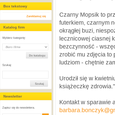
Box tekstowy
Czarny Mopsik to pr
Zareklamuj się
futerkiem, czarnym 
Katalog firm
okrągłej buzi, niespo
lecznicowej ciasnej
Wybierz kategorię:
bezczynność - wszędz
zrobić mu zdjęcia to 
ludziom - chętnie z
Szukaj:
Urodził się w kwietn
książeczkę zdrowia."
Newsletter
Kontakt w sparawie a
Zapisz się do newslettera.
barbara.bonczyk@g