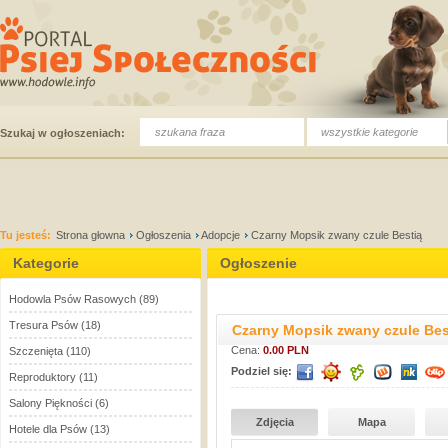
wszystkie kategorie
Szukaj w ogłoszeniach:
Tu jesteś:
Strona głowna
Ogłoszenia
Adopcje
Czarny Mopsik zwany czule Bestią
Kategorie
Ogłoszenie
Hodowla Psów Rasowych
(89)
Tresura Psów
(18)
Czarny Mopsik zwany czule Bes
Cena:
0.00 PLN
Szczenięta
(110)
Podziel się:
Reproduktory
(11)
Salony Piękności
(6)
Zdjęcia
Mapa
Hotele dla Psów
(13)