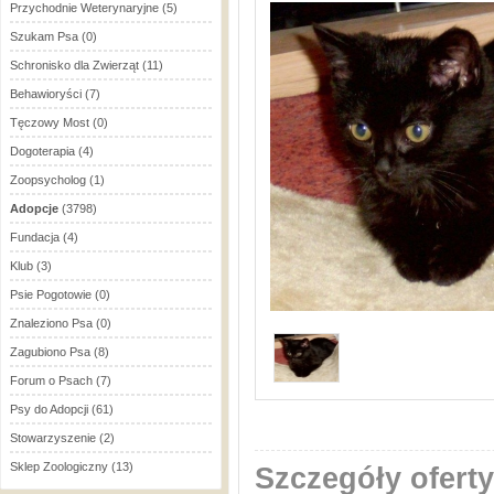
Przychodnie Weterynaryjne
(5)
Szukam Psa
(0)
Schronisko dla Zwierząt
(11)
Behawioryści
(7)
Tęczowy Most
(0)
Dogoterapia
(4)
Zoopsycholog
(1)
Adopcje
(3798)
Fundacja
(4)
Klub
(3)
Psie Pogotowie
(0)
Znaleziono Psa
(0)
Zagubiono Psa
(8)
Forum o Psach
(7)
Psy do Adopcji
(61)
Stowarzyszenie
(2)
Sklep Zoologiczny
(13)
Szczegóły oferty