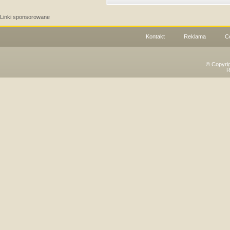
Linki sponsorowane
Kontakt
Reklama
C
© Copyri
R