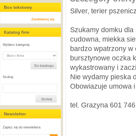
Box tekstowy
Silver, terier pszeni
Zareklamuj się
Szukamy domku dla Si
Katalog firm
cudowna, miekka sier
Wybierz kategorię:
bardzo wpatrzony w 
bursztynowe oczka k
wykastrowany i zac
Nie wydamy pieska do
Szukaj:
Obowiazuje umowa i 
tel. Grazyna 601 746
Newsletter
Zapisz się do newslettera.