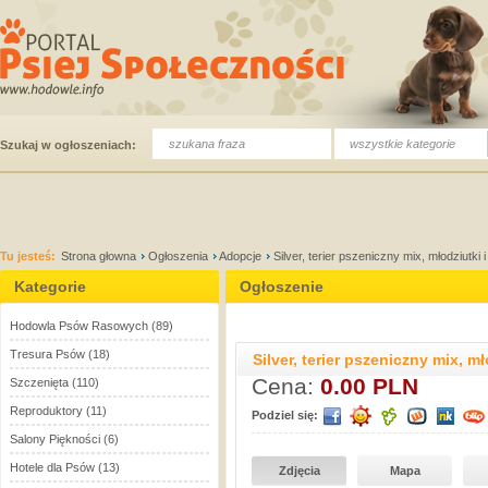
wszystkie kategorie
Szukaj w ogłoszeniach:
Tu jesteś:
Strona głowna
Ogłoszenia
Adopcje
Silver, terier pszeniczny mix, młodziutki
Kategorie
Ogłoszenie
Hodowla Psów Rasowych
(89)
Tresura Psów
(18)
Silver, terier pszeniczny mix, m
Cena:
0.00 PLN
Szczenięta
(110)
Reproduktory
(11)
Podziel się:
Salony Piękności
(6)
Hotele dla Psów
(13)
Zdjęcia
Mapa