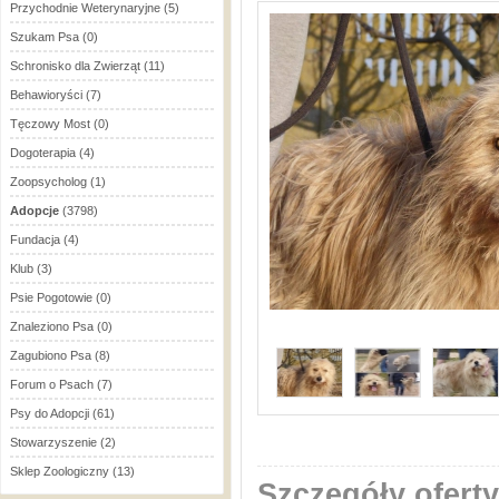
Przychodnie Weterynaryjne
(5)
Szukam Psa
(0)
Schronisko dla Zwierząt
(11)
Behawioryści
(7)
Tęczowy Most
(0)
Dogoterapia
(4)
Zoopsycholog
(1)
Adopcje
(3798)
Fundacja
(4)
Klub
(3)
Psie Pogotowie
(0)
Znaleziono Psa
(0)
Zagubiono Psa
(8)
Forum o Psach
(7)
Psy do Adopcji
(61)
Stowarzyszenie
(2)
Sklep Zoologiczny
(13)
Szczegóły oferty