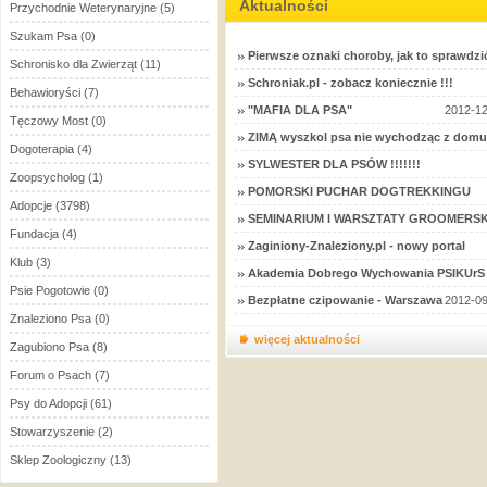
Aktualności
Przychodnie Weterynaryjne
(5)
Szukam Psa
(0)
Pierwsze oznaki choroby, jak to sprawdzi
Schronisko dla Zwierząt
(11)
Schroniak.pl - zobacz koniecznie !!!
Behawioryści
(7)
"MAFIA DLA PSA"
2012-12
Tęczowy Most
(0)
ZIMĄ wyszkol psa nie wychodząc z domu
Dogoterapia
(4)
SYLWESTER DLA PSÓW !!!!!!!
Zoopsycholog
(1)
POMORSKI PUCHAR DOGTREKKINGU
Adopcje
(3798)
SEMINARIUM I WARSZTATY GROOMERSK
Fundacja
(4)
Zaginiony-Znaleziony.pl - nowy portal
Klub
(3)
Akademia Dobrego Wychowania PSIKUrS 
Psie Pogotowie
(0)
Bezpłatne czipowanie - Warszawa
2012-09
Znaleziono Psa
(0)
więcej aktualności
Zagubiono Psa
(8)
Forum o Psach
(7)
Psy do Adopcji
(61)
Stowarzyszenie
(2)
Sklep Zoologiczny
(13)