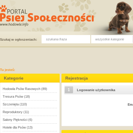
wszystkie kategorie
Szukaj w ogłoszeniach:
Tu jesteś:
Kategorie
Rejestracja
Hodowla Psów Rasowych
(89)
1
Logowanie użytkownika
Tresura Psów
(18)
Szczenięta
(110)
Em
Reproduktory
(11)
Salony Piękności
(6)
Hotele dla Psów
(13)